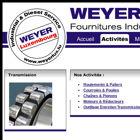
•
Roulements & Paliers
•
Courroies & Poulies
•
Chaînes & Pignons
•
Moteurs & Réducteurs
•
Outillage Entretien Transmissio