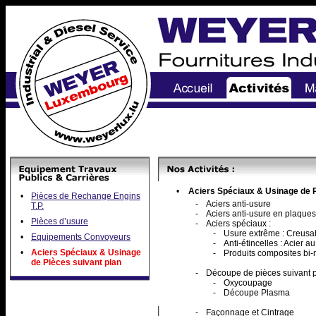
•
Aciers Spéciaux & Usinage de P
•
Pièces de Rechange Engins
-
Aciers anti-usure
T.P.
-
Aciers anti-usure en plaque
•
Pièces d’usure
-
Aciers spéciaux :
-
Usure extrême : Creus
•
Equipements Convoyeurs
-
Anti-étincelles : Acier
•
Aciers Spéciaux & Usinage
-
Produits composites bi-
de Pièces suivant plan
-
Découpe de pièces suivant p
-
Oxycoupage
-
Découpe Plasma
-
Façonnage et Cintrage