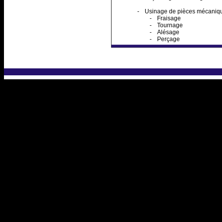
-
Usinage de pièces mécanique
-
Fraisage
-
Tournage
-
Alésage
-
Perçage